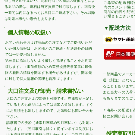
但し当方の手違いや、到着時点での商品の破損などによ
​ご希望の配送日
る返品の際は、送料は当方負担で対応致します。
到着後
内のコメント欄に
商品の内容や配送
一週間以内になるべくお早目にご連絡下さい。それ以降
い場合もございま
は対応出来ない場合もあります。
▼配送方法
​個人情報の取扱い
お問い合わせおよび商品のご注文などでご提供いただ
いた個人情報は、お客様とのご連絡・配送以外の目的
では一切使用致しません。
第三者に流出しないよう厳しく管理することをお約束
致します。（出荷依頼のため業務提携先事業者に最低
限の範囲の情報を開示する場合がありますが、開示先
一部商品でメーカ
に対して個人情報の管理を義務づけます）
送（別送）となり
ることもあります
​大口注文及び卸売
​・請求書払い
また当方への入荷
もありますのでご
大口のご注文および卸売も可能です。在庫数が不足し
ているものも商品によっては追加入荷致します。すぐ
​＊海外への配送
にお見積をお出ししますので、お気軽にお問い合わせ
軽にお問い合わせ
下さい。
請求書での決済（通常月末締め翌月末払い）も対応い
たします。（初回取引は除く）尚インボイス制度にお
特定商取
ける適格請求書の発行は致しかねます。ご迷惑お掛け