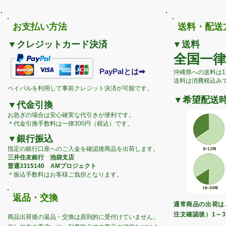
​お支払い方法
​送料・配送
▼クレジットカード決済
▼送料
全国一律 
PayPalとは➡
​沖縄県への送料は1
​送料は消費
税込み
ペイパルを利用して事前クレジット決済が可能です。
▼希望配送
▼代金引換
お急ぎの場合は安心確実な代引きが便利です。
​＊代金引換手数料は一律300円（税込）です。
▼銀行振込
指定の銀行口座へのご入金を確認後商品を出荷します。
三井住友銀行 池袋支店
普通3315140 AMプロジェクト
＊振込手数料はお客様ご負担となります。
​返品・交換
通常商品の出荷は
注文確認後）1～
商品出荷後の返品・交換は原則的に受付けていません。