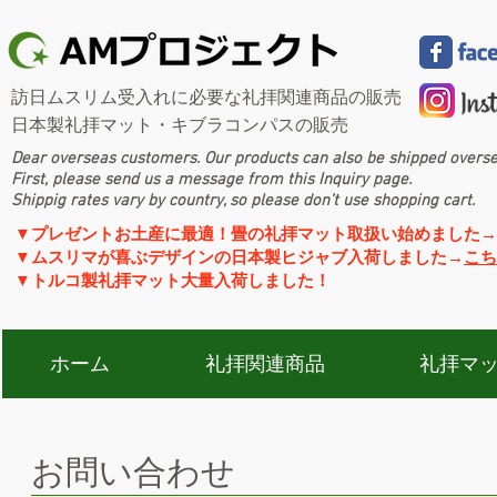
訪日ムスリム受入れに必要な礼拝関連商品の販売
​日本製礼拝マット・キブラコンパスの販売
Dear overseas customers. Our products can also be shipped overs
First, please send us a message from this Inquiry page.
​Shippig rates vary by country, so please don’t use shopping cart.
​​▼プレゼントお土産に最適！畳の礼拝マット取扱い始めました→
▼ムスリマが喜ぶデザインの日本製ヒジャブ入荷しました→
こち
​▼トルコ製礼拝マット大量入荷しました！
ホーム
礼拝関連商品
礼拝マ
お問い合わせ