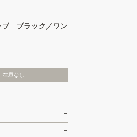
ャブ ブラック／ワン
価
格
在庫なし
cm（商品によりバラつきがありま