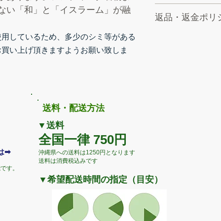
ない「和」と「イスラーム」が融
手洗い不可・塩素
返品・返金ポリ
ドライクリーニン
商品に破損など当
使用しているため、多少のシミ等がある
金の際、送料はこ
お買い上げ頂きますようお願い致しま
ご都合による返品
ご負担とさせて頂
に必ずご連絡の上
​送料・配送方法
▼送料
全国一律 750円
とは➡
​沖縄県への送料は1250円となります
​送料は消費
税込みです
能です。
▼希望配送時間の指定（目安）
。