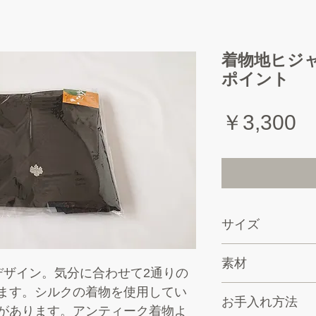
着物地ヒジ
ポイント
￥3,300
サイズ
約70cm×150
素材
す）
デザイン。気分に合わせて2通りの
シルク100％
ます。シルクの着物を使用してい
お手入れ方法
があります。アンティーク着物よ