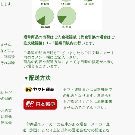
荷します。
通常商品の出荷はご入金確認後（代金引換の場合はご
注文確認後）1～3営業日以内に行います。
いません。
損などによ
​ご希望の配送日時がございましたらご注文時にカート
す。
到着後
内のコメント欄にご記入下さい。
商品の内容や配送方法によっては日時の指定が出来な
。それ以降
い場合もございます。
▼配送方法
ヤマト運輸または日本郵便で
供いただ
の配送となります。
運送会社
外の目的
をご指定頂くことは原則出来
ませんのでご了承下さい。
をお約束
者に最低
、開示先
一部商品でメーカーに在庫がある場合、メーカー直
送（別送）となり上記以外の運送会社での配送とな