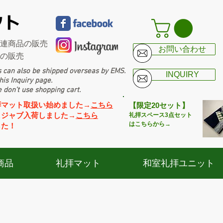
連商品の販売
お問い合わせ
スの販売
 can also be shipped overseas by EMS.
INQUIRY
is Inquiry page.
e don’t use shopping cart.
拝マット取扱い始めました→
こちら
【限定20セット】
ヒジャブ入荷しました→
こちら
礼拝スペース
3点セット
はこちらから→
した！
商品
礼拝マット
和室礼拝ユニット