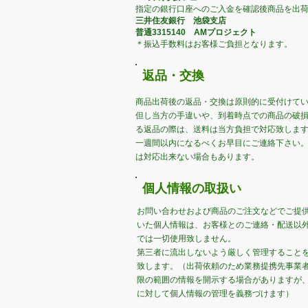
指定の銀行口座へのご入金を確認後商品を出
三井住友銀行 池袋支店
普通3315140 AMプロジェクト
＊振込手数料はお客様ご負担となります。
​返品・交換
商品出荷後の返品・交換は原則的に受付けて
但し当方の手違いや、到着時点での商品の破
る返品の際は、送料は当方負担で対応致しま
一週間以内になるべくお早目にご連絡下さい
は対応出来ない場合もあります。
​個人情報の取扱い
お問い合わせおよび商品のご注文などでご提
いた個人情報は、お客様とのご連絡・配送以
では一切使用致しません。
第三者に流出しないよう厳しく管理すること
致します。（出荷依頼のため業務提携先事業
限の範囲の情報を開示する場合がありますが
に対して個人情報の管理を義務づけます）