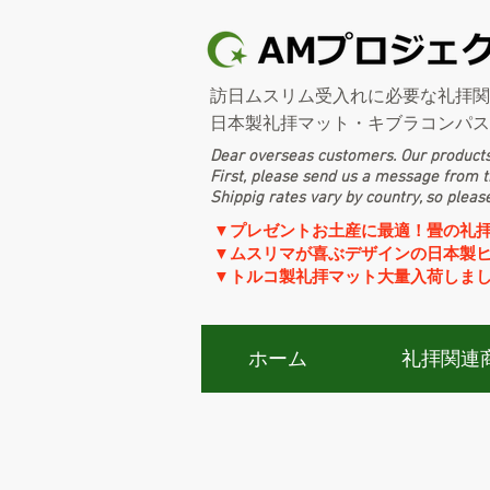
訪日ムスリム受入れに必要な礼拝関
​日本製礼拝マット・キブラコンパ
Dear overseas customers. Our products
First, please send us a message from th
​Shippig rates vary by country, so pleas
​​▼プレゼントお土産に最適！畳の礼
▼ムスリマが喜ぶデザインの日本製
​▼トルコ製礼拝マット大量入荷しま
ホーム
礼拝関連